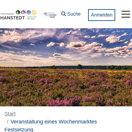
Zum Hauptinhalt springen
Suche
Anmelden
M
Start
Veranstaltung eines Wochenmarktes
Festsetzung